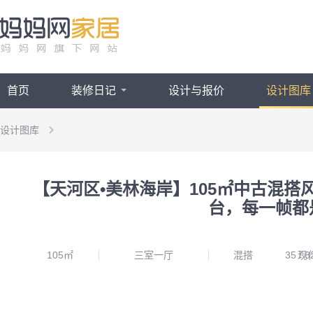
首页
装修日记
设计与报价
设计图库
设计图库
【天河区•美林海岸】105㎡中古混搭风三居室，弱化房梁设计，外置洗
【天河区•美林海岸】105㎡中古混
台，每一帧都
105㎡
三室一厅
混搭
35
/
现
6