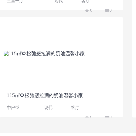
三室一厅
现代
客厅
0
0
115㎡🌻松弛感拉满的奶油温馨小家
中户型
现代
客厅
0
0