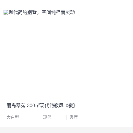
丽岛翠苑-300㎡现代侘寂风《寂》
大户型
现代
客厅