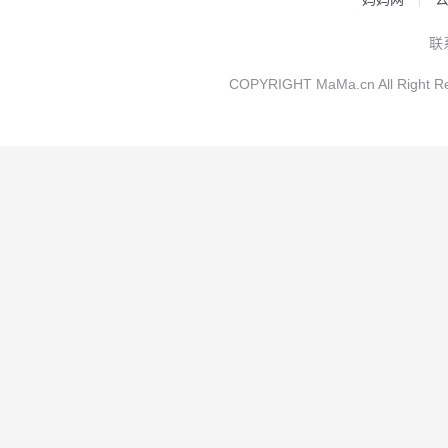
联
COPYRIGHT MaMa.cn All Rig