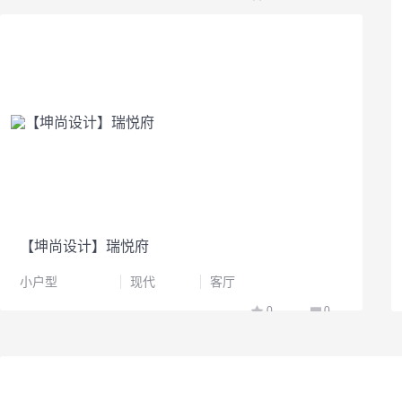
【坤尚设计】瑞悦府
小户型
现代
客厅
0
0