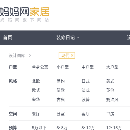
首页
装修日记
设计图库
现代
户型
单身公寓
小户型
中户型
大户型
三室两厅
一居室
四房一厅
四房两厅
风格
北欧
简约
日式
美式
欧式
简欧
法式
英伦
奢华
古典
波普
奶油风
空间
餐厅
卧室
客厅
书房
阁楼
婚房
儿童房
预算
5万以下
5~8万
8~12万
12~15万