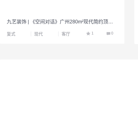
九艺装饰 | 《空间对话》广州280m²现代简约顶层复式楼，从传统户型到“度假式生活”的解构
1
0
复式
现代
客厅