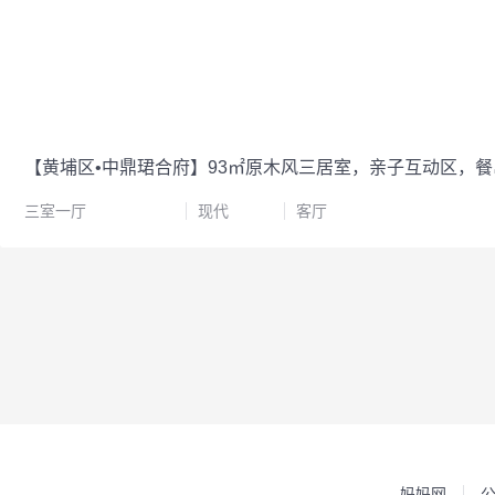
【黄埔区•中鼎珺合府】93㎡原木风三居室，亲子互动区，
三室一厅
现代
客厅
妈妈网