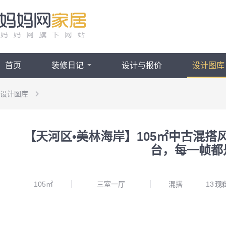
首页
装修日记
设计与报价
设计图库
设计图库
【天河区•美林海岸】105㎡中古混搭风三居室，弱化房梁设计，外置洗
【天河区•美林海岸】105㎡中古混
台，每一帧都
105㎡
三室一厅
混搭
13
/
现
6