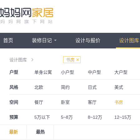
首页
装修日记
设计与报价
设计图库
设计图库
书房
户型
单身公寓
小户型
中户型
大户型
三室两厅
一居室
四房一厅
四房两厅
风格
北欧
简约
日式
美式
欧式
简欧
法式
英伦
空间
餐厅
卧室
客厅
书房
奢华
古典
波普
奶油风
阁楼
婚房
儿童房
预算
5万以下
5~8万
8~12万
12~15万
最新
最热