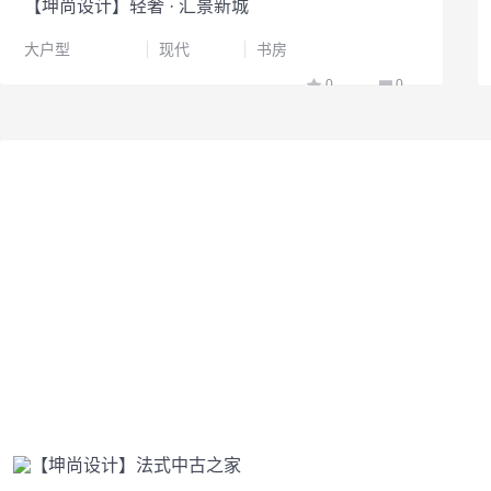
【坤尚设计】轻奢 · 汇景新城
大户型
现代
书房
0
0