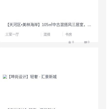
【天河区•美林海岸】105㎡中古混搭风三居室，弱化房梁设计，外置洗漱台，每一帧都是生活美学
三室一厅
混搭
书房
0
0