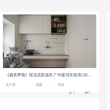
《森系梦境》轻法式奶油风 广州星河东悦湾130平精装房改造
大户型
混搭
书房
0
0