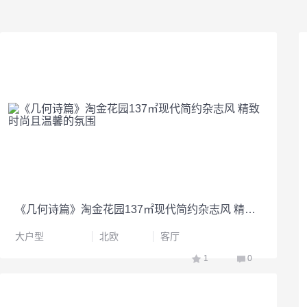
《几何诗篇》淘金花园137㎡现代简约杂志风 精致时尚且温馨的氛围
大户型
北欧
客厅
1
0