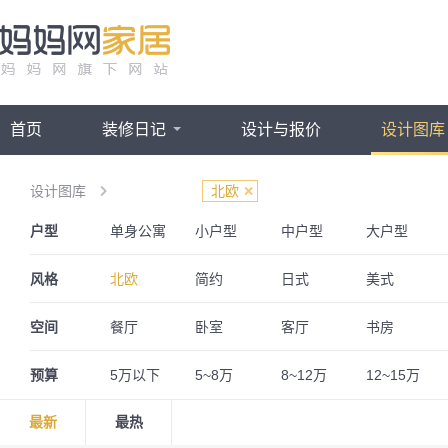
首页
装修日记
设计与报价
设计图库
设计图库
北欧
户型
单身公寓
小户型
中户型
大户型
三室两厅
一居室
四房一厅
四房两厅
风格
北欧
简约
日式
美式
欧式
简欧
法式
英伦
空间
餐厅
卧室
客厅
书房
奢华
古典
波普
奶油风
阁楼
婚房
儿童房
预算
5万以下
5~8万
8~12万
12~15万
最新
最热