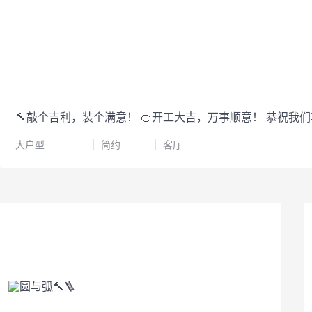
🔨敲个吉利，装个满意！ 🍊开工大吉，万事顺意！ 恭祝我
大户型
简约
客厅