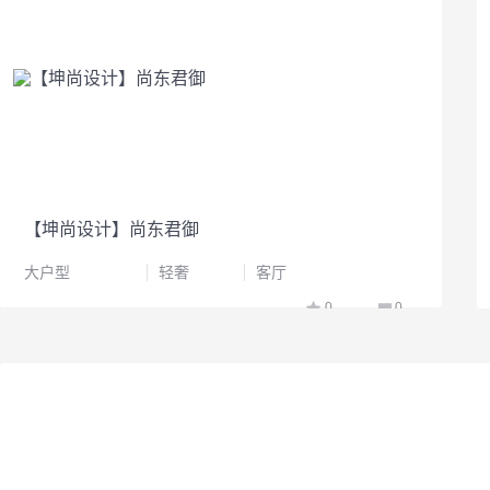
【坤尚设计】尚东君御
大户型
轻奢
客厅
0
0