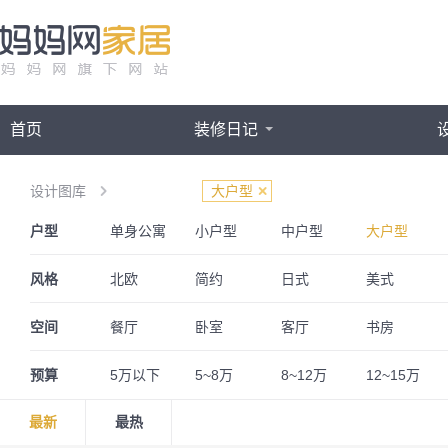
首页
装修日记
设计图库
大户型
户型
单身公寓
小户型
中户型
大户型
三室两厅
一居室
四房一厅
四房两厅
风格
北欧
简约
日式
美式
欧式
简欧
法式
英伦
空间
餐厅
卧室
客厅
书房
奢华
古典
波普
奶油风
阁楼
婚房
儿童房
预算
5万以下
5~8万
8~12万
12~15万
最新
最热