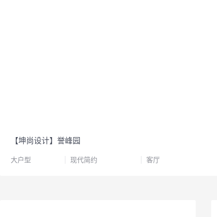
【坤尚设计】誉峰园
大户型
现代简约
客厅