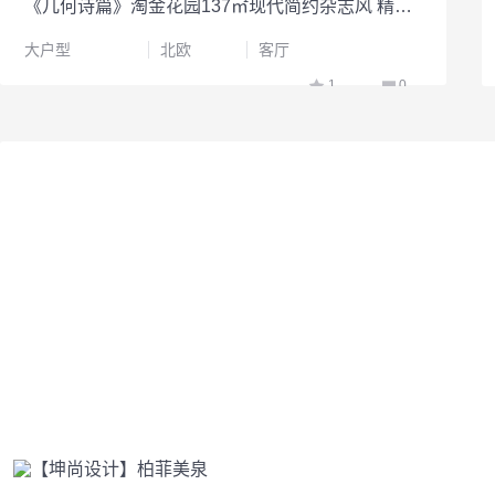
《几何诗篇》淘金花园137㎡现代简约杂志风 精致时尚且温馨的氛围
大户型
北欧
客厅
1
0