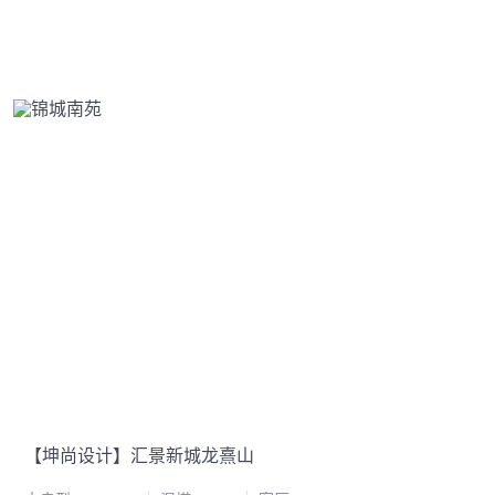
【坤尚设计】汇景新城龙熹山