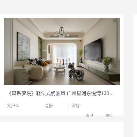
《森系梦境》轻法式奶油风 广州星河东悦湾130平精装房改造
大户型
混搭
客厅
0
0