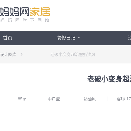
首页
装修日记
设计图库
老破小变身超治愈奶油风
老破小变身超
85㎡
中户型
奶油风
客厅
1
/
17