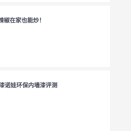
个辣椒在家也能炒！
漆诺娃环保内墙漆评测