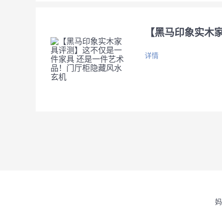
【黑马印象实木
详情
妈