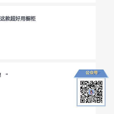
木这款超好用橱柜
 "