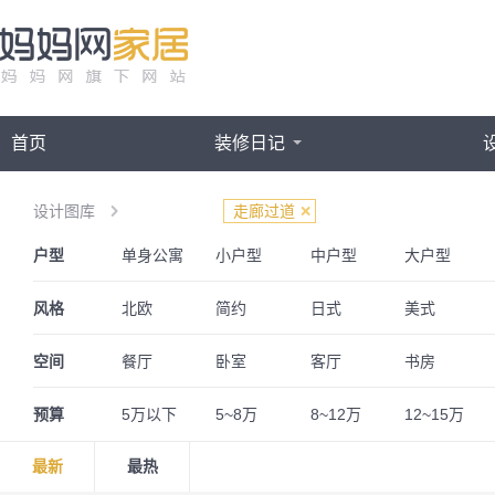
首页
装修日记
设计图库
走廊过道
户型
单身公寓
小户型
中户型
大户型
三室两厅
一居室
四房一厅
四房两厅
风格
北欧
简约
日式
美式
欧式
简欧
法式
英伦
空间
餐厅
卧室
客厅
书房
奢华
古典
波普
奶油风
阁楼
婚房
儿童房
预算
5万以下
5~8万
8~12万
12~15万
最新
最热