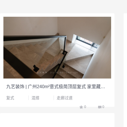
九艺装饰 | 广州240m²意式极简顶层复式 家里藏着图书馆
复式
混搭
走廊过道
0
0