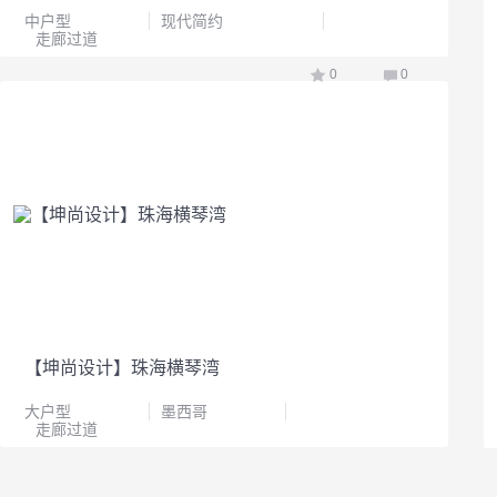
中户型
现代简约
走廊过道
0
0
【坤尚设计】珠海横琴湾
大户型
墨西哥
走廊过道
0
0