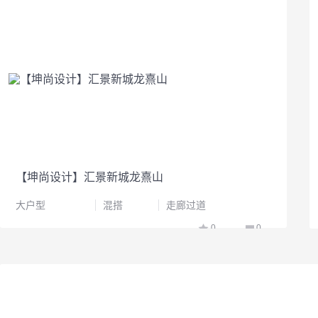
【坤尚设计】汇景新城龙熹山
大户型
混搭
走廊过道
0
0