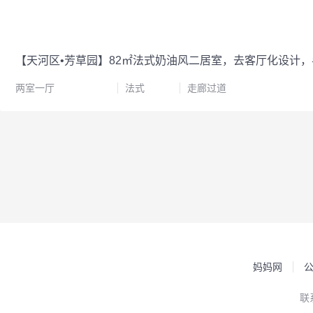
【天河区•芳草园】82㎡法式奶油风二居室，去客厅化设计
两室一厅
法式
走廊过道
妈妈网
联