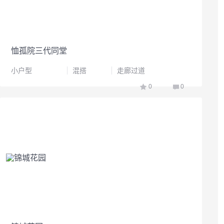
恤孤院三代同堂
小户型
混搭
走廊过道
0
0