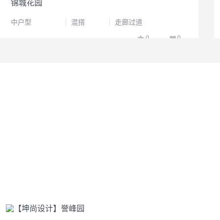
锦城花园
中户型
混搭
走廊过道
0
0