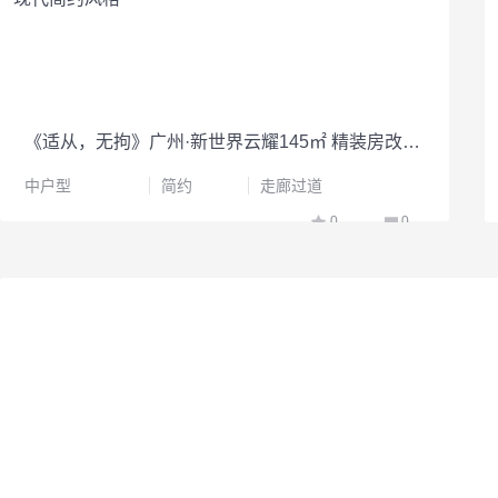
《适从，无拘》广州·新世界云耀145㎡ 精装房改造 现代简约风格
中户型
简约
走廊过道
0
0