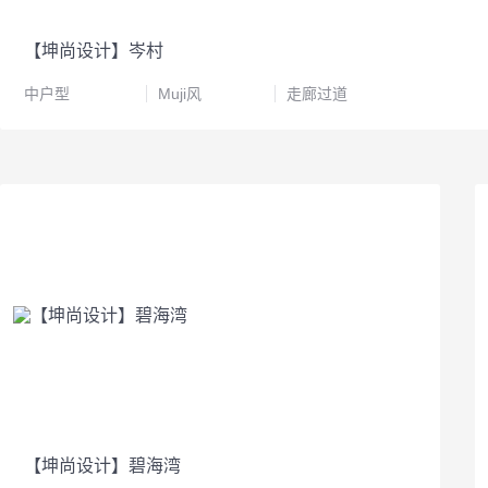
【坤尚设计】岑村
中户型
Muji风
走廊过道
【坤尚设计】碧海湾