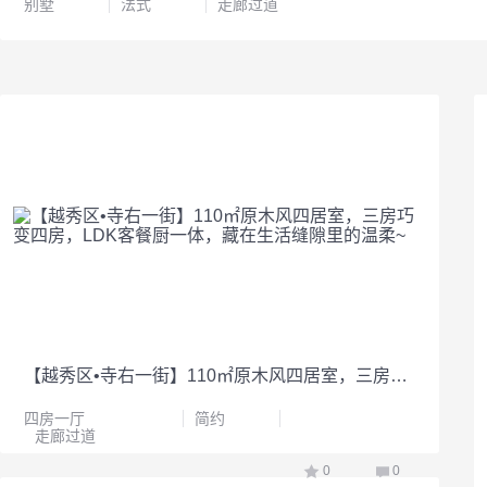
别墅
法式
走廊过道
【越秀区•寺右一街】110㎡原木风四居室，三房巧变四房，LDK客餐厨一体，藏在生活缝隙里的温柔~
四房一厅
简约
走廊过道
0
0