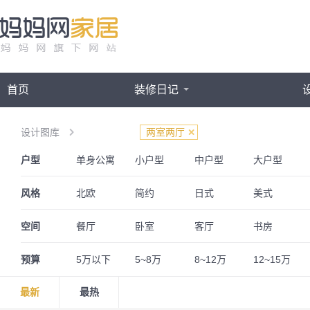
首页
装修日记
设计图库
两室两厅
户型
单身公寓
小户型
中户型
大户型
三室两厅
一居室
四房一厅
四房两厅
风格
北欧
简约
日式
美式
欧式
简欧
法式
英伦
空间
餐厅
卧室
客厅
书房
奢华
古典
波普
奶油风
阁楼
婚房
儿童房
预算
5万以下
5~8万
8~12万
12~15万
最新
最热