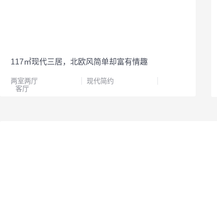
117㎡现代三居，北欧风简单却富有情趣
两室两厅
现代简约
客厅
4
0