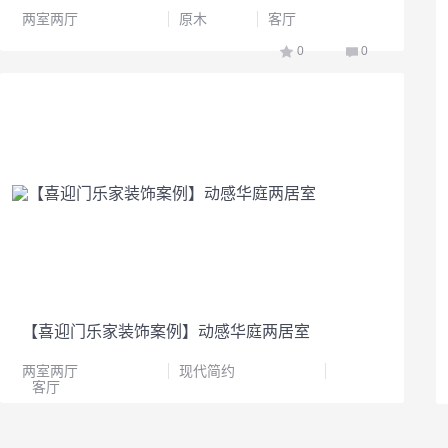
两室两厅
原木
客厅
0
0
【喜迎门乐家装饰案例】动感华庭两居室
两室两厅
现代简约
客厅
0
0