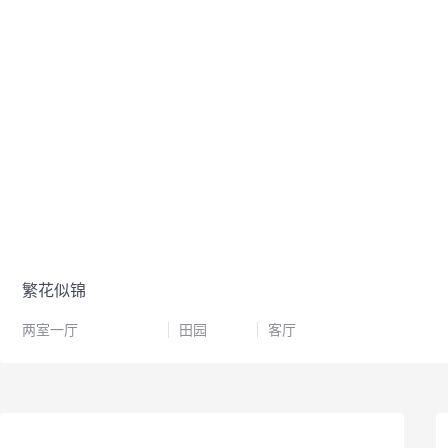
繁花似锦
两室一厅
田园
客厅