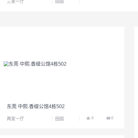
三室一厅
田园
东莞 中熙.香缇公馆4栋502
0
0
两室一厅
田园