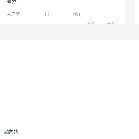
蓦然
大户型
田园
客厅
0
0