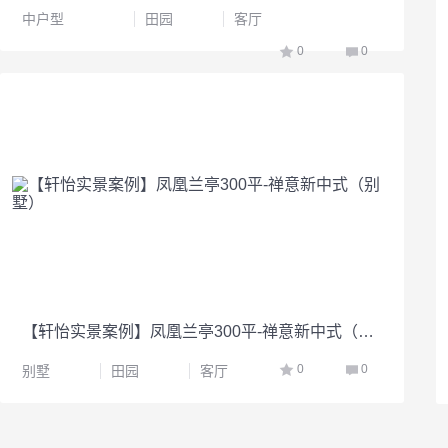
中户型
田园
客厅
0
0
【轩怡实景案例】凤凰兰亭300平-禅意新中式（别墅）
0
0
别墅
田园
客厅