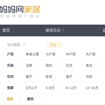
首页
装修日记
设计图库
田园
户型
单身公寓
小户型
中户型
大户型
三室两厅
一居室
四房一厅
四房两厅
风格
北欧
简约
日式
美式
欧式
简欧
法式
英伦
空间
餐厅
卧室
客厅
书房
奢华
古典
波普
奶油风
阁楼
婚房
儿童房
预算
5万以下
5~8万
8~12万
12~15万
最新
最热