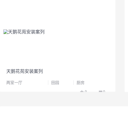
天鹅花苑安装案列
两室一厅
田园
厨房
0
0