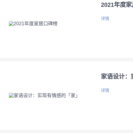
2021年度
详情
家语设计：
详情