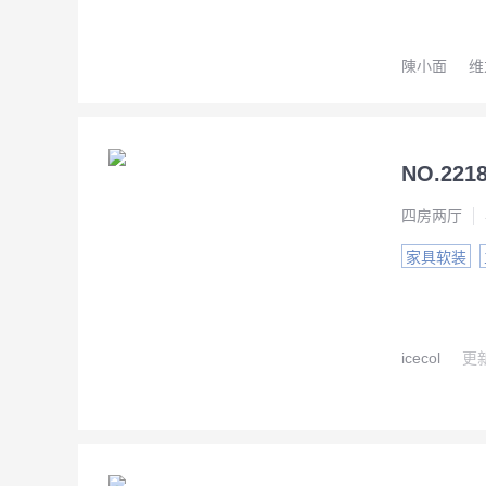
陳小面
维
四房两厅
家具软装
icecol
更