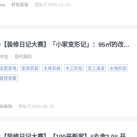
wa
轩怡家装
更新于
2025-11-24
NO.2229【装修日记大赛】「小家变形记」：95㎡的改造全记录
半包
现代简约
全屋家电
家具软装
主体安装
木工阶段
泥工油漆
水电阶段
装修准备
尚装饰
更新于
2025-08-29
NO.2222【装修日记大赛】【100平新家】#丸舍2.0# 开启第二次家装之旅