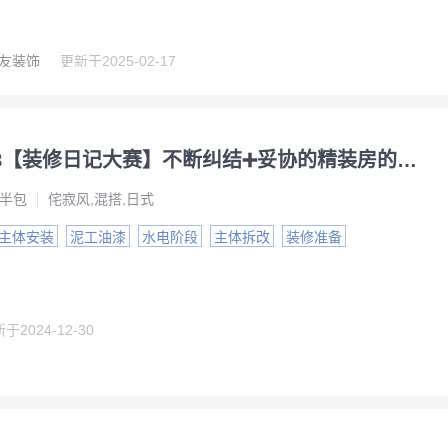
友装饰
更新于
2025-02-17
NO.2218【装修日记大赛】不断纠结➕妥协的精装房的改造之路
半包
侘寂风,混搭,日式
主体安装
泥工油漆
水电阶段
主体拆改
装修准备
新于
2024-12-30