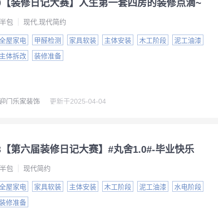
209【装修日记大赛】人生第一套四房的装修点滴~
半包
现代,现代简约
全屋家电
甲醛检测
家具软装
主体安装
木工阶段
泥工油漆
主体拆改
装修准备
迎门乐家装饰
更新于
2025-04-04
923【第六届装修日记大赛】#丸舍1.0#-毕业快乐
半包
现代简约
全屋家电
家具软装
主体安装
木工阶段
泥工油漆
水电阶段
装修准备