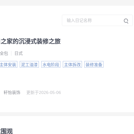
口之家的沉浸式装修之旅
全包
日式
主体安装
泥工油漆
水电阶段
主体拆改
装修准备
轩怡装饰
更新于
2026-05-06
求围观