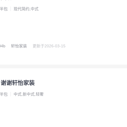
半包
现代简约,中式
4b
轩怡家装
更新于
2026-03-15
，谢谢轩怡家装
半包
中式,新中式,轻奢