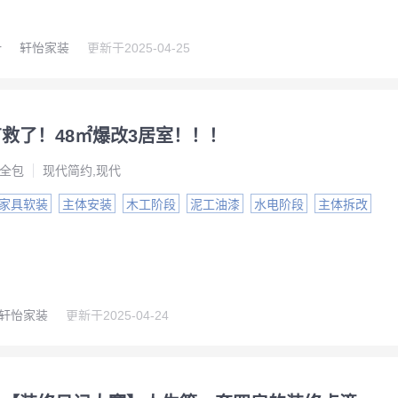
r
轩怡家装
更新于
2025-04-25
救了！48㎡爆改3居室！！！
全包
现代简约,现代
家具软装
主体安装
木工阶段
泥工油漆
水电阶段
主体拆改
轩怡家装
更新于
2025-04-24