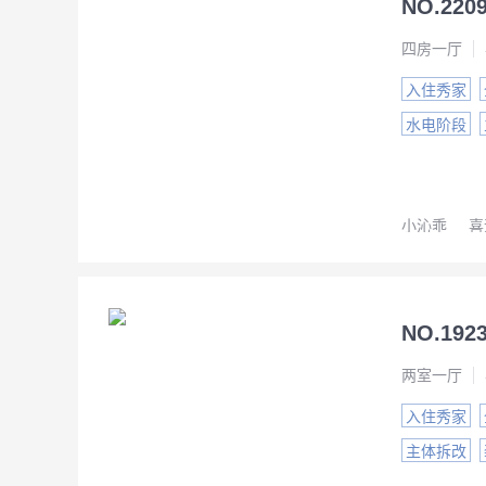
NO.2
四房一厅
入住秀家
水电阶段
小沁乖
喜
NO.1
两室一厅
入住秀家
主体拆改