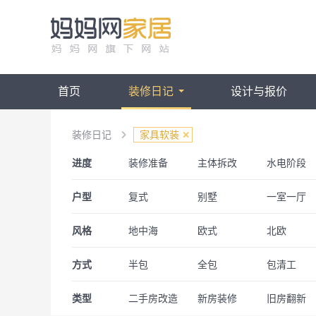
首页
装修日记
设计与报价
装修日记
家具软装
进度
装修准备
主体拆改
水电阶段
甲醛检测
全屋家电
入住秀家
户型
复式
别墅
一室一厅
一居室
四房一厅
四房两厅
风格
地中海
欧式
北欧
后现代
东南亚
中式
方式
半包
全包
包清工
混搭
Muji风
工业风
类型
侘寂风
二手房改造
轻奢
新房装修
旧房翻新