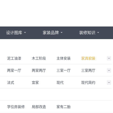
设计图库
家装品牌
装修知识
泥工油漆
木工阶段
主体安装
家具软装
两室一厅
两室两厅
三室一厅
三室两厅
LOFT
法式
宜家
现代
现代简约
新中式
美式
韩式
日式
奢华
古典
波普
奶油风
学位房装修
局部改造
家有二胎