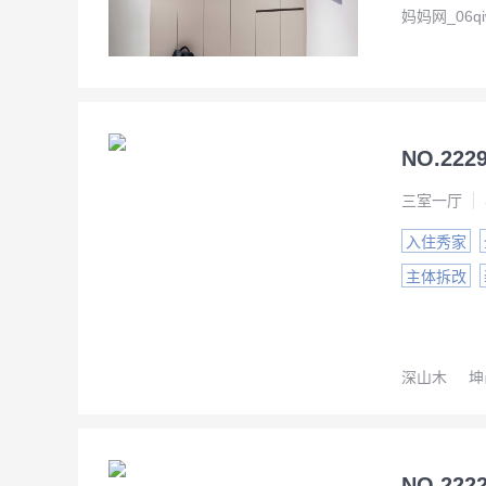
妈妈网_06qi
三室一厅
入住秀家
主体拆改
深山木
坤