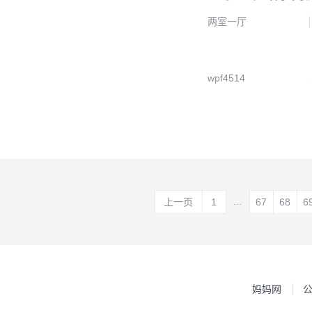
两室一厅
wpf4514
...
上一页
1
67
68
6
妈妈网