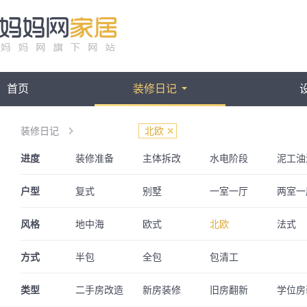
首页
装修日记
装修日记
北欧
进度
装修准备
主体拆改
水电阶段
泥工油
甲醛检测
全屋家电
入住秀家
户型
复式
别墅
一室一厅
两室一
一居室
四房一厅
四房两厅
LOFT
风格
地中海
欧式
北欧
法式
后现代
东南亚
中式
新中式
方式
半包
全包
包清工
混搭
Muji风
工业风
奢华
类型
侘寂风
二手房改造
轻奢
新房装修
旧房翻新
学位房