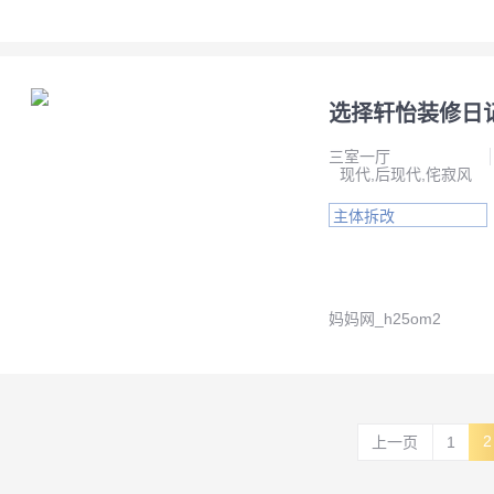
选择轩怡装修日
三室一厅
现代,后现代,侘寂风
主体拆改
妈妈网_h25om2
2
上一页
1