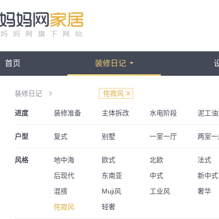
首页
装修日记
装修日记
侘寂风
进度
装修准备
主体拆改
水电阶段
泥工油
甲醛检测
全屋家电
入住秀家
户型
复式
别墅
一室一厅
两室一
一居室
四房一厅
四房两厅
LOFT
风格
地中海
欧式
北欧
法式
后现代
东南亚
中式
新中式
混搭
Muji风
工业风
奢华
侘寂风
轻奢