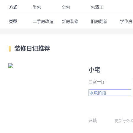
方式
半包
全包
包清工
类型
二手房改造
新房装修
旧房翻新
学位房
装修日记推荐
小宅
三室一厅
水电阶段
沐城
更新于
20