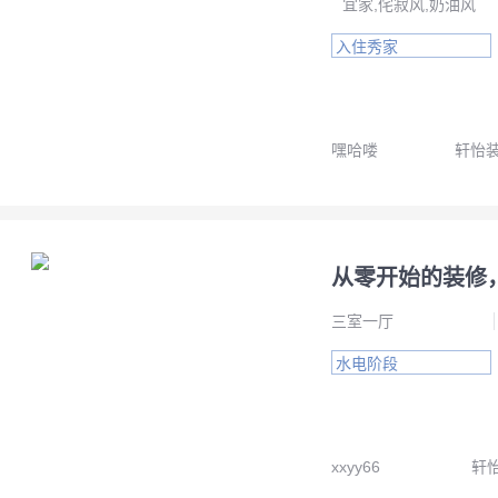
宜家,侘寂风,奶油风
入住秀家
嘿哈喽
轩怡
从零开始的装修
三室一厅
水电阶段
xxyy66
轩