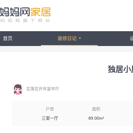
首页
装修日记
独居小
花落花开年复年吖
户型
面积
三室一厅
89.00m²