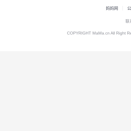
妈妈网
联
COPYRIGHT MaMa.cn All Rig