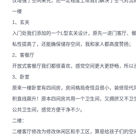
仅增强了空间采光，还一定程度上帮我们解决了空气对流的
一楼

1、玄关

入门处我们添加的一个L型玄关设计，原先一进门客厅、
私性提高了，还能确保储存空间，我和家人都高度赞扬；

2、客餐厅

开放式客餐厅我们都很喜欢，感觉空间更大更舒畅，所以没
3、卧室

原来一楼卧室有四间房，房间格局奇怪且很小，装修现代
积直线飙升！原本四间房共用一个卫生间，又拥挤又不卫
公共卫生间，感觉方便干净不少。

二楼：

二楼客厅修改为修改休闲区和手工区，算是给孩子们的空