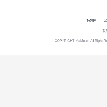
妈妈网
联
COPYRIGHT MaMa.cn All Rig