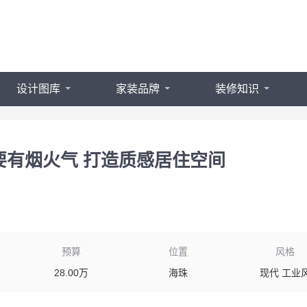
设计图库
家装品牌
装修知识
要有烟火气 打造质感居住空间
预算
位置
风格
28.00万
海珠
现代 工业