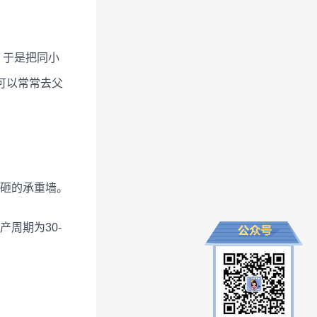
，于是把同小
可以常常去父
砸的承重墙。
周期为30-