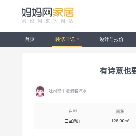
首页
装修日记
设计与报价
有诗意也
吐司整个浸泡着汽水
户型
面积
三室两厅
128.00m²